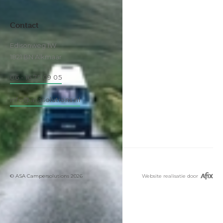
Contact
Edisonweg 1W
1821 BN Alkmaar
06 - 16 75 09 05
info@asasolutions.nl
© ASA Campersolutions
2026
Website realisatie door