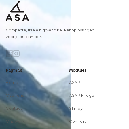
Compacte, fraaie high-end keukenoplossingen
voor je buscamper.
Pagina's
Modules
Home
ASAP
Over ons
ASAP Fridge
Contact
Slimpy
Ons werk
Comfort